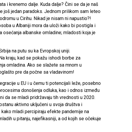
a i krenemo dalje. Kuda dalje? Čini se da je naš
je još jedan paradoks. Jednom prilikom sam leteo
rodromu u Cirihu. Nikad je nisam ni napustio?!
oba u Albaniji mora da uloži kako bi postigla i
 osećanja albanske omladine; mladosti koja je
ija na putu su ka Evropskoj uniji.
. Na kraju, kad se pokažu ishodi borbe za
našnja omladina. Ako se slažete sa mnom u
moglašto pre da počne sa vladavinom!
gracije u EU i u čemu ti potencijali leže, posebno
h u procesima donošenja odluka, kao i odnos između
i da se mladi pridržavaju tih vrednosti u 2020.
 ostanu aktivno uključeni u svoja društva i
to kako mladi percipiraju efekte pandemije na
mladih u pitanju, najefikasniji, a od kojih se očekuje