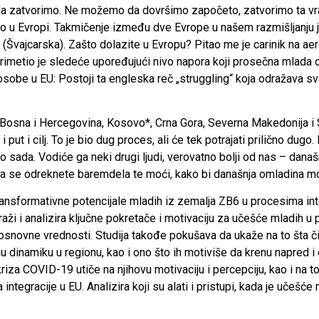
o da zatvorimo. Ne možemo da dovršimo započeto, zatvorimo ta vrat
mo u Evropi. Takmičenje između dve Evrope u našem razmišljanju 
ha (Švajcarska). Zašto dolazite u Evropu? Pitao me je carinik na ae
metio je sledeće upoređujući nivo napora koji prosečna mlada os
obe u EU: Postoji ta engleska reč „struggling“ koja odražava sva
osna i Hercegovina, Kosovo*, Crna Gora, Severna Makedonija i Srb
ut i cilj. To je bio dug proces, ali će tek potrajati prilično dugo
go sada. Vodiće ga neki drugi ljudi, verovatno bolji od nas – da
 da se odreknete baremdela te moći, kako bi današnja omladina 
ransformativne potencijale mladih iz zemalja ZB6 u procesima inte
straži i analizira ključne pokretače i motivaciju za učešće mladi
 osnovne vrednosti. Studija takođe pokušava da ukaže na to šta čin
ntnu dinamiku u regionu, kao i ono što ih motiviše da krenu napred i
riza COVID-19 utiče na njihovu motivaciju i percepciju, kao i na 
integracije u EU. Analizira koji su alati i pristupi, kada je učešće 