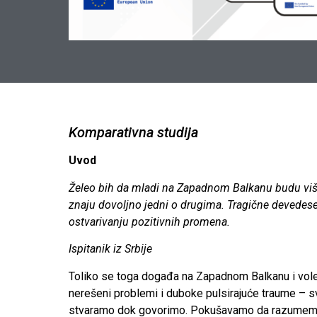
Komparativna studija
Uvod
Želeo bih da mladi na Zapadnom Balkanu budu više
znaju dovoljno jedni o drugima. Tragične devedese
ostvarivanju pozitivnih promena.
Ispitanik iz Srbije
Toliko se toga događa na Zapadnom Balkanu i voleli b
nerešeni problemi i duboke pulsirajuće traume – s
stvaramo dok govorimo. Pokušavamo da razumemo s