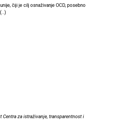
nije, čiji je cilj osnaživanje OCD, posebno
 (…)
 Centra za istraživanje, transparentnost i