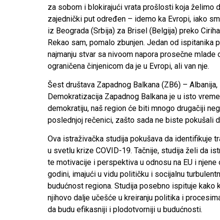
za sobom i blokirajući vrata prošlosti koja želim
zajednički put određen – idemo ka Evropi, iako s
iz Beograda (Srbija) za Brisel (Belgija) preko Ciri
Rekao sam, pomalo zbunjen. Jedan od ispitanika pri
najmanju stvar sa nivoom napora prosečne mlade os
ograničena činjenicom da je u Evropi, ali van nje.
Šest društava Zapadnog Balkana (ZB6) – Albanija, B
Demokratizacija Zapadnog Balkana je u isto vreme i p
demokratiju, naš region će biti mnogo drugačiji ne
poslednjoj rečenici, zašto sada ne biste pokušali
Ova istraživačka studija pokušava da identifikuje t
u svetlu krize COVID-19. Tačnije, studija želi da i
te motivacije i perspektiva u odnosu na EU i njene
godini, imajući u vidu političku i socijalnu turbule
budućnost regiona. Studija posebno ispituje kako k
njihovo dalje učešće u kreiranju politika i procesima 
da budu efikasniji i plodotvorniji u budućnosti.