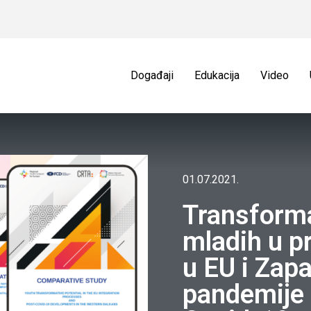
Događaji
Edukacija
Video
01.07.2021.
Transforma
mladih u p
u EU i Zap
pandemije 