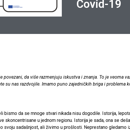
Covid-19
 povezani, da više razmenjuju iskustva i znanja. To je veoma va
te su nas razdvojile. Imamo puno zajedničkih briga i problema k
ismo da se mnoge stvari nikada nisu dogodile. Istorija, lepota, bo
ve skoncentrisane u jednom regionu. Istorija je sada, ona se deš
voju sadašnjost, ali živimo u prošlosti. Neprestano gledamo iz