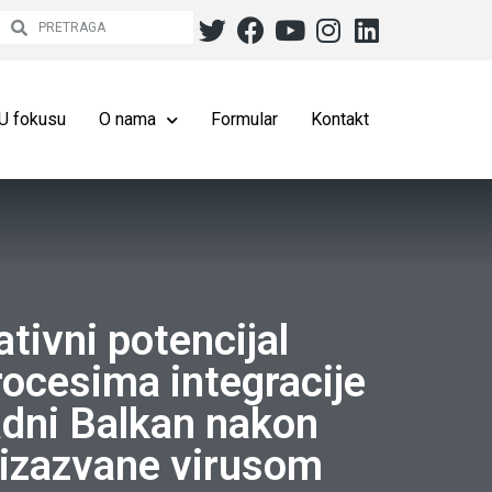
U fokusu
O nama
Formular
Kontakt
tivni potencijal
rocesima integracije
adni Balkan nakon
izazvane virusom