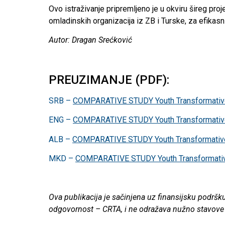
Ovo istraživanje pripremljeno je u okviru šireg pro
omladinskih organizacija iz ZB i Turske, za efikasnij
Autor: Dragan Srećković
PREUZIMANJE (PDF):
SRB –
COMPARATIVE STUDY Youth Transformative
ENG –
COMPARATIVE STUDY Youth Transformative
ALB –
COMPARATIVE STUDY Youth Transformative
MKD –
COMPARATIVE STUDY Youth Transformativ
Ova publikacija je sačinjena uz finansijsku podršku
odgovornost – CRTA, i ne odražava nužno stavove