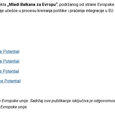
jekta
„Mladi Balkana za Evropu“
, podržanog od strane Evropske u
e učešće u procesu kreiranja politike i praćenja integracije u EU.
 Potential
 Potential
 Potential
e Potential
 Evropske unije. Sadržaj ove publikacije isključiva je odgovornost
 Evropske unije.