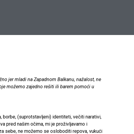
žno jer mladi na Zapadnom Balkanu, nažalost, ne
oje možemo zajedno rešiti ili barem pomoći u
rbe, (suprotstavljeni) identiteti, večiti narativi,
ava pred našim očima, mi je proživljavamo i
a sebe, ne možemo se osloboditi repova, vukući