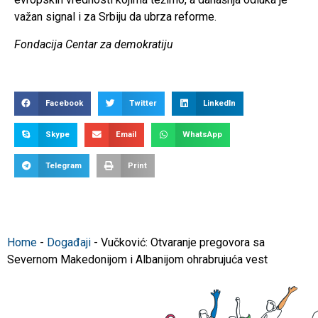
važan signal i za Srbiju da ubrza reforme.
Fondacija Centar za demokratiju
Facebook
Twitter
LinkedIn
Skype
Email
WhatsApp
Telegram
Print
Home
-
Događaji
-
Vučković: Otvaranje pregovora sa
Severnom Makedonijom i Albanijom ohrabrujuća vest