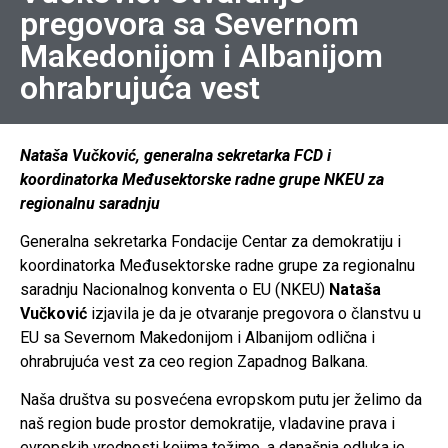
pregovora sa Severnom
Makedonijom i Albanijom
ohrabrujuća vest
Nataša Vučković, generalna sekretarka FCD i
koordinatorka Međusektorske radne grupe NKEU za
regionalnu saradnju
Generalna sekretarka Fondacije Centar za demokratiju i
koordinatorka Međusektorske radne grupe za regionalnu
saradnju Nacionalnog konventa o EU (NKEU)
Nataša
Vučković
izjavila je da je otvaranje pregovora o članstvu u
EU sa Severnom Makedonijom i Albanijom odlična i
ohrabrujuća vest za ceo region Zapadnog Balkana.
Naša društva su posvećena evropskom putu jer želimo da
naš region bude prostor demokratije, vladavine prava i
evropskih vrednosti kojima težimo, a današnja odluka je