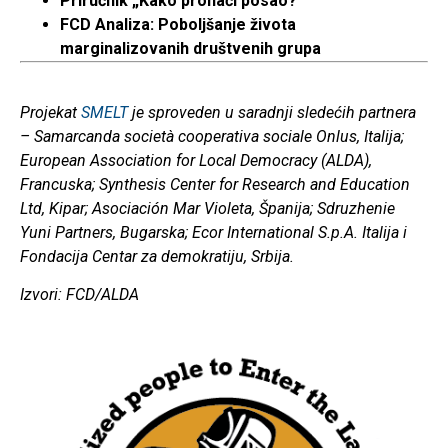
Priručnik „Kako pronaći posao?“
FCD Analiza: Poboljšanje života
marginalizovanih društvenih grupa
Projekat
SMELT
je sproveden u saradnji sledećih partnera
– Samarcanda società cooperativa sociale Onlus, Italija;
European Association for Local Democracy (ALDA),
Francuska; Synthesis Center for Research and Education
Ltd, Kipar; Asociación Mar Violeta, Španija; Sdruzhenie
Yuni Partners, Bugarska; Ecor International S.p.A. Italija i
Fondacija Centar za demokratiju, Srbija.
Izvori: FCD/ALDA