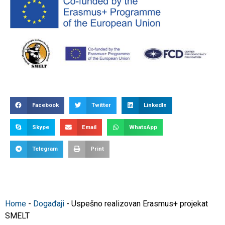
Facebook
Twitter
LinkedIn
Skype
Email
WhatsApp
Telegram
Print
Home
-
Događaji
-
Uspešno realizovan Erasmus+ projekat
SMELT