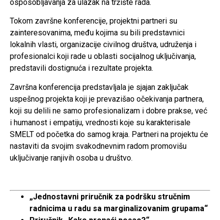
osposobljavanja za ulazak na tržište rada.
Tokom završne konferencije, projektni partneri su
zainteresovanima, među kojima su bili predstavnici
lokalnih vlasti, organizacije civilnog društva, udruženja i
profesionalci koji rade u oblasti socijalnog uključivanja,
predstavili dostignuća i rezultate projekta.
Završna konferencija predstavljala je sjajan zaključak
uspešnog projekta koji je prevazišao očekivanja partnera,
koji su delili ne samo profesionalizam i dobre prakse, već
i humanost i empatiju, vrednosti koje su karakterisale
SMELT od početka do samog kraja. Partneri na projektu će
nastaviti da svojim svakodnevnim radom promovišu
uključivanje ranjivih osoba u društvo.
„Jednostavni priručnik za podršku stručnim
radnicima u radu sa marginalizovanim grupama“