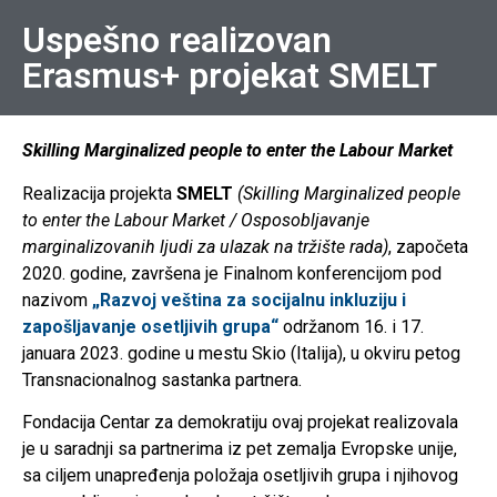
Uspešno realizovan
Erasmus+ projekat SMELT
Skilling Marginalized people to enter the Labour Market
Realizacija projekta
SMELT
(Skilling Marginalized people
to enter the Labour Market / Osposobljavanje
marginalizovanih ljudi za ulazak na tržište rada)
, započeta
2020. godine, završena je Finalnom konferencijom pod
nazivom
„Razvoj veština za socijalnu inkluziju i
zapošljavanje osetljivih grupa“
održanom 16. i 17.
januara 2023. godine u mestu Skio (Italija), u okviru petog
Transnacionalnog sastanka partnera.
Fondacija Centar za demokratiju ovaj projekat realizovala
je u saradnji sa partnerima iz pet zemalja Evropske unije,
sa ciljem unapređenja položaja osetljivih grupa i njihovog