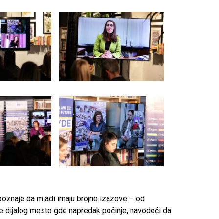
epoznaje da mladi imaju brojne izazove – od
je dijalog mesto gde napredak počinje, navodeći da