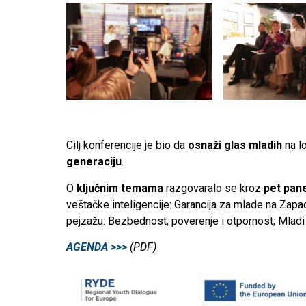
Cilj konferencije je bio da
osnaži glas mladih
na l
generaciju
.
O
ključnim temama
razgovaralo se kroz
pet pane
veštačke inteligencije: Garancija za mlade na Zapa
pejzažu: Bezbednost, poverenje i otpornost; Mladi 
AGENDA >>>
(PDF)