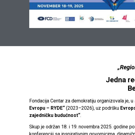
„Regio
Jedna re
Be
Fondacija Centar za demokratiju organizovala je, u
Evropu – RYDE“
(2023–2026), uz podršku
Evrops
zajedničku budućnost“
.
Skup je održan 18. i 19. novembra 2025. godine p
konferenciji sa inspirativnim govornicima, dinamičn