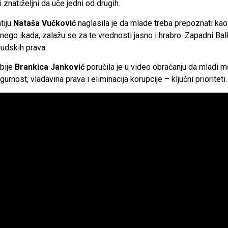
i znatiželjni da uče jedni od drugih.
tiju
Nataša Vučković
naglasila je da mlade treba prepoznati ka
ego ikada, zalažu se za te vrednosti jasno i hrabro. Zapadni Balk
judskih prava.
rbije
Brankica Janković
poručila je u video obraćanju da mladi m
nost, vladavina prava i eliminacija korupcije – ključni prioriteti.