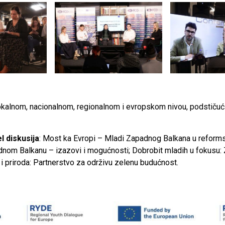
okalnom, nacionalnom, regionalnom i evropskom nivou, podstičuć
l diskusija
: Most ka Evropi – Mladi Zapadnog Balkana u reforms
dnom Balkanu – izazovi i mogućnosti; Dobrobit mladih u fokusu: Zd
i priroda: Partnerstvo za održivu zelenu budućnost.