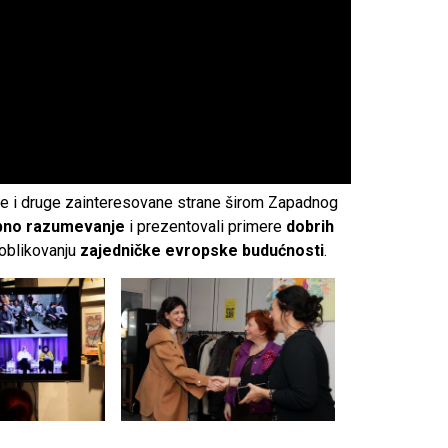
erte i druge zainteresovane strane širom Zapadnog
bno razumevanje
i prezentovali primere
dobrih
 oblikovanju
zajedničke evropske budućnosti
.