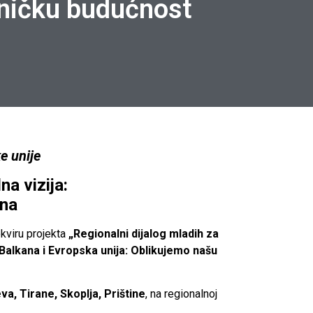
ničku budućnost
e unije
a vizija:
ina
kviru projekta
„Regionalni dijalog mladih za
alkana i Evropska unija: Oblikujemo našu
a, Tirane, Skoplja, Prištine
, na regionalnoj