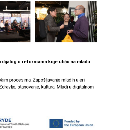
i
dijalog o reformama koje utiču na mladu
kim procesima; Zapošljavanje mladih u eri
ravlje, stanovanje, kultura; Mladi u digitalnom