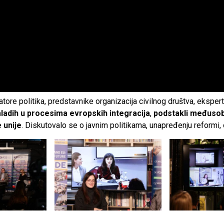
eatore politika, predstavnike organizacija civilnog društva, eksp
mladih u procesima evropskih integracija
,
podstakli međuso
 unije
. Diskutovalo se o javnim politikama, unapređenju reformi,