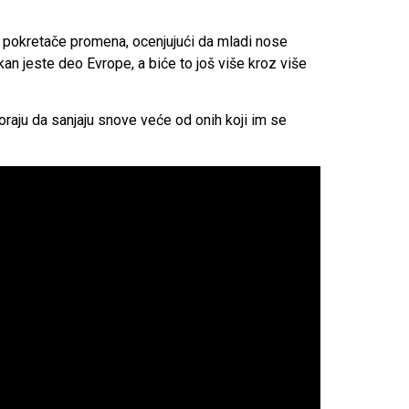
o pokretače promena, ocenjujući da mladi nose
an jeste deo Evrope, a biće to još više kroz više
oraju da sanjaju snove veće od onih koji im se