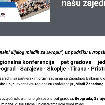
našu zajed
nalni dijalog mladih za Evropu“, uz podršku Evropsk
gionalna konferencija – pet gradova – jedn
ograd · Sarajevo · Skoplje · Tirana · Prist
 saradnji sa partnerskim organizacijama sa Zapadnog Balkana, u o
ke unije
, dvodnevnu regionalnu konferenciju
„Mladi Zapadnog B
ovezujući istovremeno glasove iz pet gradova,
Beograda, Sarajev
im panel diskusijama i inicijativama koje vode mladi.