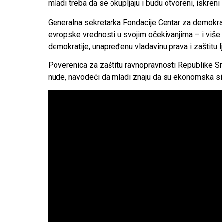
mladi treba da se okupljaju i budu otvoreni, iskreni 
Generalna sekretarka Fondacije Centar za demokra
evropske vrednosti u svojim očekivanjima – i više n
demokratije, unapređenu vladavinu prava i zaštitu l
Poverenica za zaštitu ravnopravnosti Republike S
nude, navodeći da mladi znaju da su ekonomska sigur