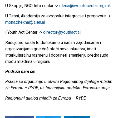
U Skoplju, NGO Info centar ->
elena@nvoinfocentar.org.mk
U Tirani, Akademija za evropske integracije i pregovore ->
mona.xhexhaj@aien.al
i Youth Act Centar ->
director@youthact.al
Radujemo se da te dočekamo u našim zajednicama i
organizacijama gde ćeš steći nova iskustva, imati
interkulturalnu razmenu i doprineti smanjenju predrasuda
među mladima u regionu.
Pridruži nam se!
Praksa se organizuje u okviru Regionalnog dijaloga mladih
za Evropu – RYDE, uz finansijsku podršku Evropske unije.
Regionalni dijalog mladih za Evropu – RYDE