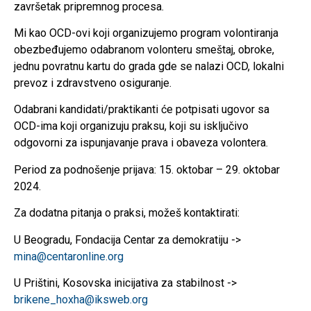
završetak pripremnog procesa.
Mi kao OCD-ovi koji organizujemo program volontiranja
obezbeđujemo odabranom volonteru smeštaj, obroke,
jednu povratnu kartu do grada gde se nalazi OCD, lokalni
prevoz i zdravstveno osiguranje.
Odabrani kandidati/praktikanti će potpisati ugovor sa
OCD-ima koji organizuju praksu, koji su isključivo
odgovorni za ispunjavanje prava i obaveza volontera.
Period za podnošenje prijava: 15. oktobar – 29. oktobar
2024.
Za dodatna pitanja o praksi, možeš kontaktirati:
U Beogradu, Fondacija Centar za demokratiju ->
mina@centaronline.org
U Prištini, Kosovska inicijativa za stabilnost ->
brikene_hoxha@iksweb.org