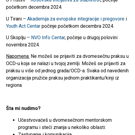
početkom decembra 2024.
U Tirani –
Akademija za evropske integracije i pregovore
i
Youth Act Centar
počinje početkom decembra 2024.
U Skoplju –
NVO Info Centar
, počinje u drugoj polovini
novembra 2024.
Napomena:
Ne možeš se prijaviti za dvomesečnu praksu u
OCD-u koja se nalazi u tvojoj zemlji. Možeš se prijaviti za
praksu u više od jednog grada/OCD-a. Svaka od navedenih
organizacija pružiće praksu jednom praktikantu/kinji iz
regiona.
Šta mi nudimo?
Učestvovaćeš u dvomesečnom mentorskom
programu i steći znanja u nekoliko oblasti:
Zastupanje i komunikacija