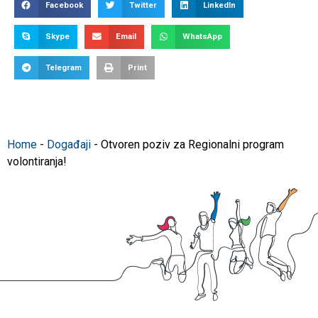
Facebook
Twitter
LinkedIn
Skype
Email
WhatsApp
Telegram
Print
Home
-
Događaji
-
Otvoren poziv za Regionalni program
volontiranja!