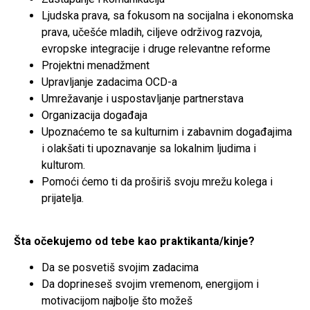
Ljudska prava, sa fokusom na socijalna i ekonomska
prava, učešće mladih, ciljeve održivog razvoja,
evropske integracije i druge relevantne reforme
Projektni menadžment
Upravljanje zadacima OCD-a
Umrežavanje i uspostavljanje partnerstava
Organizacija događaja
Upoznaćemo te sa kulturnim i zabavnim događajima
i olakšati ti upoznavanje sa lokalnim ljudima i
kulturom.
Pomoći ćemo ti da proširiš svoju mrežu kolega i
prijatelja.
Šta očekujemo od tebe kao praktikanta/kinje?
Da se posvetiš svojim zadacima
Da doprineseš svojim vremenom, energijom i
motivacijom najbolje što možeš