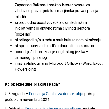
Zapadnog Balkana i snažno interesovanje za
vladavinu prava, ljudska i manjinska prava i pitanja
mladih
si prethodno učestvovao/la u omladinskim
inicijativama ili aktivnostima civilnog sektora
(poželjno)
si prilagodljiv/a u radu u multikulturalnom okruženju
si sposoban/na da radiš u timu, ali i samostalno
poseduješ dobro znanje engleskog jezika –
usmenog i pisanog
imaš solidno znanje Microsoft Office-a (Word, Excel,
PowerPoint)
Ko obezbeđuje praksu i kada?
U Beogradu –
Fondacija Centar za demokratiju
, počinje
početkom novembra 2024.
U Prištini –
Kosovska inicijativa za stabilnost
, počinje