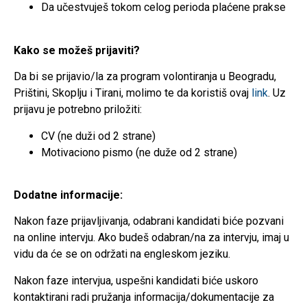
Da učestvuješ tokom celog perioda plaćene prakse
Kako se možeš prijaviti?
Da bi se prijavio/la za program volontiranja u Beogradu,
Prištini, Skoplju i Tirani, molimo te da koristiš ovaj
link
. Uz
prijavu je potrebno priložiti:
CV (ne duži od 2 strane)
Motivaciono pismo (ne duže od 2 strane)
Dodatne informacije:
Nakon faze prijavljivanja, odabrani kandidati biće pozvani
na online intervju. Ako budeš odabran/na za intervju, imaj u
vidu da će se on održati na engleskom jeziku.
Nakon faze intervjua, uspešni kandidati biće uskoro
kontaktirani radi pružanja informacija/dokumentacije za