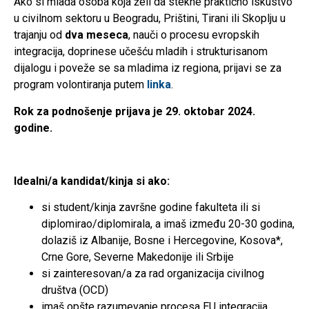
Ako si mlada osoba koja želi da stekne praktično iskustvo
u civilnom sektoru u Beogradu, Prištini, Tirani ili Skoplju u
trajanju od
dva meseca
, nauči o procesu evropskih
integracija, doprinese učešću mladih i strukturisanom
dijalogu i poveže se sa mladima iz regiona, prijavi se za
program volontiranja putem
linka
.
Rok za podnošenje prijava je 29. oktobar 2024.
godine.
Idealni/a kandidat/kinja si ako:
si student/kinja završne godine fakulteta ili si
diplomirao/diplomirala, a imaš između 20-30 godina,
dolaziš iz Albanije, Bosne i Hercegovine, Kosova*,
Crne Gore, Severne Makedonije ili Srbije
si zainteresovan/a za rad organizacija civilnog
društva (OCD)
imaš opšte razumevanje procesa EU integracija