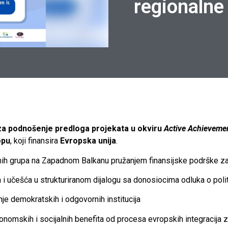
regionalne
za podnošenje predloga projekata u okviru
Active Achieveme
opu
, koji finansira
Evropska unija
.
nih grupa na Zapadnom Balkanu pružanjem finansijske podrške za ini
 i učešća u strukturiranom dijalogu sa donosiocima odluka o pol
nje demokratskih i odgovornih institucija
ekonomskih i socijalnih benefita od procesa evropskih integracij