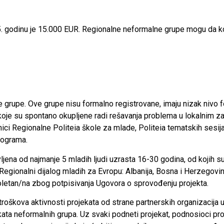
 godinu je 15.000 EUR. Regionalne neformalne grupe mogu da kon
rupe. Ove grupe nisu formalno registrovane, imaju nizak nivo fo
oje su spontano okupljene radi rešavanja problema u lokalnim zaj
ici Regionalne Politeia škole za mlade, Politeia tematskih sesija
rograma.
ena od najmanje 5 mladih ljudi uzrasta 16-30 godina, od kojih su 
egionalni dijalog mladih za Evropu: Albanija, Bosna i Herzegovin
oletan/na zbog potpisivanja Ugovora o sprovođenju projekta.
roškova aktivnosti projekata od strane partnerskih organizacija u
ekata neformalnih grupa. Uz svaki podneti projekat, podnosioci pr