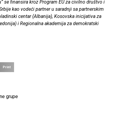
“ se finansira kroz Program EU za civilno društvo i
Srbije kao vodeći partner u saradnji sa partnerskim
dinski centar (Albanija), Kosovska inicijativa za
kedonija) i Regionalna akademija za demokratski
Print
lne grupe