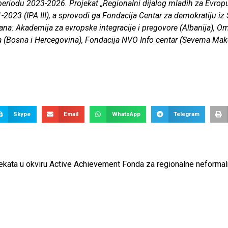
 periodu 2023-2026. Projekat „Regionalni dijalog mladih za Evropu
2023 (IPA III), a sprovodi ga Fondacija Centar za demokratiju iz 
a: Akademija za evropske integracije i pregovore (Albanija), Omla
iva (Bosna i Hercegovina), Fondacija NVO Info centar (Severna Ma
Skype
Email
WhatsApp
Telegram
ekata u okviru Active Achievement Fonda za regionalne neforma