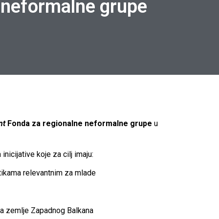
 neformalne grupe
nt
Fonda za regionalne neformalne grupe
u
cijative koje za cilj imaju:
itikama relevantnim za mlade
a za zemlje Zapadnog Balkana