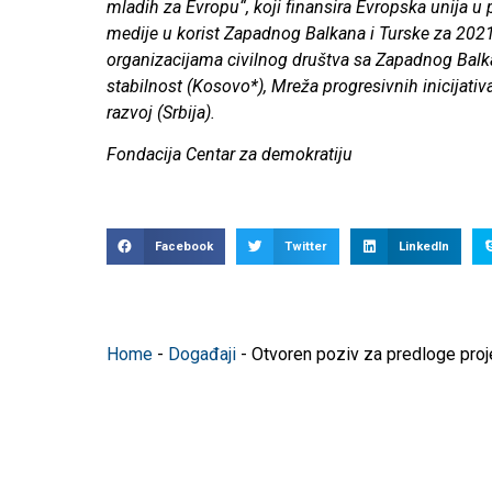
mladih za Evropu“, koji finansira Evropska unija u
medije u korist Zapadnog Balkana i Turske za 2021-
organizacijama civilnog društva sa Zapadnog Balkan
stabilnost (Kosovo*), Mreža progresivnih inicijat
razvoj (Srbija).
Fondacija Centar za demokratiju
Facebook
Twitter
LinkedIn
Home
-
Događaji
-
Otvoren poziv za predloge proj