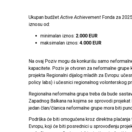
Ukupan budžet
Active Achievement
Fonda za 2025.
iznosu od:
minimalan iznos:
2.000 EUR
maksimalan iznos:
4.000 EUR
Na ovaj Poziv mogu da konkurišu samo neformalne g
kapacitete. Poziv je otvoren za neformalne grupe k
projekta Regionalni dijalog mladih za Evropu: učesn
policy labs) i učesnici regionalnog volonterskog p
Regionalna neformalna grupa treba da bude sastavlj
Zapadnog Balkana na kojima se sprovodi projekat R
jedan član/članica neformalne grupe mora biti pun
Podrška će biti omogućena kroz direktna plaćanja t
Evropu, koji će biti posrednici u sprovođenju proj