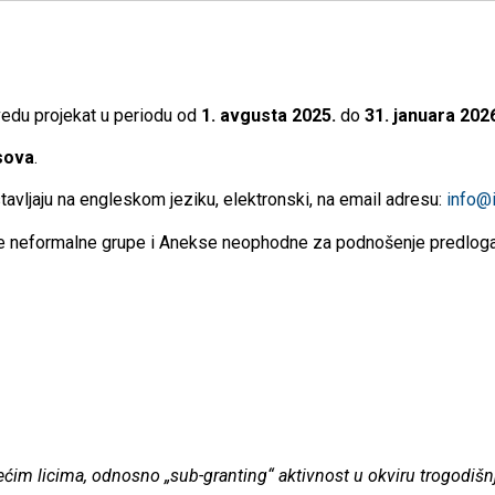
edu projekat u periodu od
1. avgusta 2025.
do
31. januara 202
asova
.
avljaju na engleskom jeziku, elektronski, na email adresu:
info@
e neformalne grupe i Anekse neophodne za podnošenje predloga
ćim licima, odnosno „sub-granting“ aktivnost u okviru trogodišnj