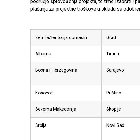
područje sprovođenja projekta, te time izabrati i p
plaćanja za projektne troškove u skladu sa odobre
Zemlja/teritorija domaćin
Grad
Albanija
Tirana
Bosna i Herzegovina
Sarajevo
Kosovo*
Priština
Severna Makedonija
Skoplje
Srbija
Novi Sad