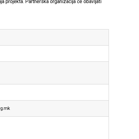
a projekta. Partnerska organizacija će obavljati
rg.mk