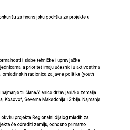
kurišu za finansijsku podršku za projekte u
rmalnosti i slabe tehničke i upravljačke
ednicama, a prioritet imaju učesnici u aktivostima
, omladinskih radionica za javne politike (youth
najmanje tri člana/članice državljani/ke zemalja
a, Kosovo*, Severna Makedonija i Srbija. Najmanje
 okviru projekta Regionalni dijalog mladih za
ojekta će odrediti zemlju, odnosno primarno