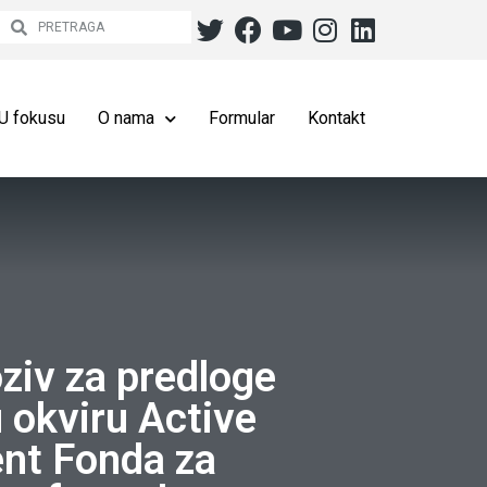
U fokusu
O nama
Formular
Kontakt
ziv za predloge
u okviru Active
nt Fonda za