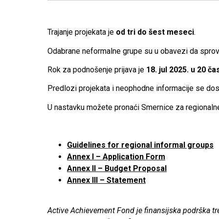
Trajanje projekata je
od tri do šest meseci
.
Odabrane neformalne grupe su u obavezi da sprov
Rok za podnošenje prijava je
18. jul 2025. u 20 č
Predlozi projekata i neophodne informacije se dost
U nastavku možete pronaći Smernice za regionaln
Guidelines for regional informal groups
Annex I – Application Form
Annex II – Budget Proposal
Annex III – Statement
Active Achievement Fond je finansijska podrška tre