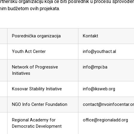
artnersku organizaciju koja će biti posrednik u procesu sprovođenj
nim budžetom ovih projekata.
Posrednička organizacija
Kontakt
Youth Act Center
info@youthact.al
Network of Progressive
info@mpi.ba
Initiatives
Kosovar Stability Initiative
info@iksweb.org
NGO Info Center Foundation
contact@nvoinfocentar.o
Regional Academy for
office@regionaladd.org
Democratic Development