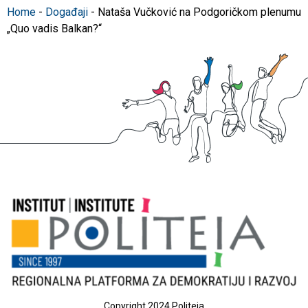
Home
-
Događaji
-
Nataša Vučković na Podgoričkom plenumu
„Quo vadis Balkan?“
Copyright 2024 Politeia