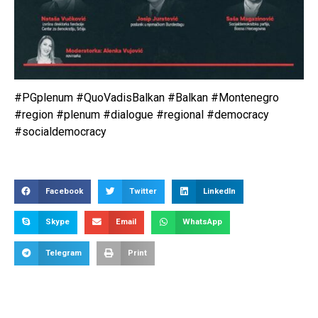
#PGplenum #QuoVadisBalkan #Balkan #Montenegro
#region #plenum #dialogue #regional #democracy
#socialdemocracy
Facebook
Twitter
LinkedIn
Skype
Email
WhatsApp
Telegram
Print