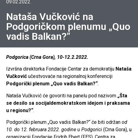
09.02.2022.
Nataša Vučković na
Podgoričkom plenumu „Quo
vadis Balkan?“
Podgorica (Crna Gora), 10-12.2.2022.
Izvršna direktorka Fondacije Centar za demokratiju
Nataša
Vučković
učestvovaće na regionalnoj konferenciji
Podgorički plenum „Quo vadis Balkan?“
.
Nataša Vučković će govoriti na panelu pod nazivom
„Šta
se desilo sa socijaldemokratskom idejom i praksama
u regionu?“
.
Podgorički plenum „Quo vadis Balkan?“ će biti održan
od
10. do 12. februara 2022. godine u Podgorici
(Crna Gora), u
organizaciji Fondacije Fridrih Ebert (FES), Centra za