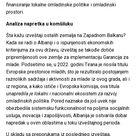
finansiranje lokalne omladinske politike i omladinski
prostori.
Analiza napretka u komšiluku
Šta kažu izveštaji ostalih zemalja na Zapadnom Balkanu?
Kada se radi o Albaniji i o ispunjenosti ekonomskih
kriterijuma za ovu državu, izveštaj se takođe dotiče
pripremljenosti ove zemlje za implementaciju Garancija za
mlade. Podsetimo se, u 2022. godini Tirana je nosila titulu
Evropske prestonice mladih, što je rezultiralo postojanjem
raznolikih sadržaja i aktivnosti za mlade iz ovog grada, ali i
iz regiona, a kako ističe i Evropska komisija, ova titula
unapredila je lokalni i nacionalni ekosistem za razvoj
omladinskih politik
a. Pored naznake da još uvek nije
obezbedila sistemsku funkcionalnost na poljima socijalnih
usluga, inovacija i zapošljivosti, Albanija je ostvarila dobar
napredak u ovim oblastima u toku izveštajnog perioda.
U skladu sa preporukama iz poslednjeg izveštaja,