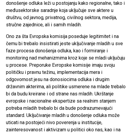
donošenje odluka leži u postojanju kako regionalne, tako i
međusektorske saradnje koja uključuje sve aktere u
društvu, od javnog, privatnog, civilnog sektora, medija,
stručne zajednice, ali i samih mladih.
Ono za šta Evropska komisija poseduje legitimitet i na
čemu bi trebalo insistirati jeste uključivanje mladih u sve
faze procesa donošenja odluka, kao i formiranje i
monitoring nad mehanizmima kroz koje se mladi uključuju
u procese. Preporuke Evropske komisije imaju svoju
političku i pravnu težinu, implementacija mera i
odgovornost jesu na donosiocima odluka i drugim
državnim akterima, ali politike usmerene na mlade trebalo
bi da budu kreirane i od strane nas mladih. Ukrštanje
evropske i nacionalne ekspertize sa realnim stanjem
potreba mladih trebalo bi da bude podrazumevajući
standard. Uključivanje mladih u donošenje odluka može
uticati na postojeći nivo poverenja u institucije,
zainteresovanost i aktivizam u politici oko nas, kao i na