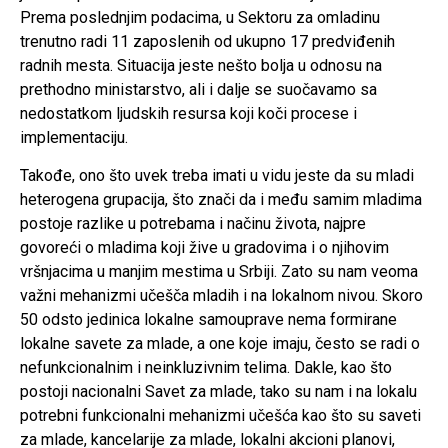
Prema poslednjim podacima, u Sektoru za omladinu
trenutno radi 11 zaposlenih od ukupno 17 predviđenih
radnih mesta. Situacija jeste nešto bolja u odnosu na
prethodno ministarstvo, ali i dalje se suočavamo sa
nedostatkom ljudskih resursa koji koči procese i
implementaciju.
Takođe, ono što uvek treba imati u vidu jeste da su mladi
heterogena grupacija, što znači da i među samim mladima
postoje razlike u potrebama i načinu života, najpre
govoreći o mladima koji žive u gradovima i o njihovim
vršnjacima u manjim mestima u Srbiji. Zato su nam veoma
važni mehanizmi učešča mladih i na lokalnom nivou. Skoro
50 odsto jedinica lokalne samouprave nema formirane
lokalne savete za mlade, a one koje imaju, često se radi o
nefunkcionalnim i neinkluzivnim telima. Dakle, kao što
postoji nacionalni Savet za mlade, tako su nam i na lokalu
potrebni funkcionalni mehanizmi učešća kao što su saveti
za mlade, kancelarije za mlade, lokalni akcioni planovi,