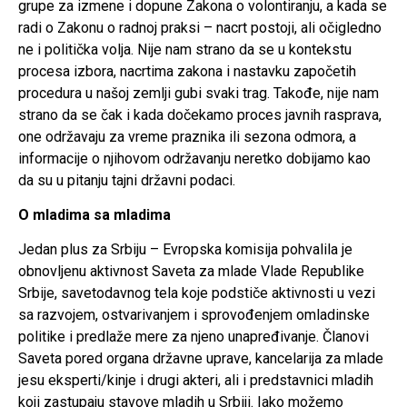
grupe za izmene i dopune Zakona o volontiranju, a kada se
radi o Zakonu o radnoj praksi – nacrt postoji, ali očigledno
ne i politička volja. Nije nam strano da se u kontekstu
procesa izbora, nacrtima zakona i nastavku započetih
procedura u našoj zemlji gubi svaki trag. Takođe, nije nam
strano da se čak i kada dočekamo proces javnih rasprava,
one održavaju za vreme praznika ili sezona odmora, a
informacije o njihovom održavanju neretko dobijamo kao
da su u pitanju tajni državni podaci.
O mladima sa mladima
Jedan plus za Srbiju – Evropska komisija pohvalila je
obnovljenu aktivnost Saveta za mlade Vlade Republike
Srbije, savetodavnog tela koje podstiče aktivnosti u vezi
sa razvojem, ostvarivanjem i sprovođenjem omladinske
politike i predlaže mere za njeno unapređivanje. Članovi
Saveta pored organa državne uprave, kancelarija za mlade
jesu eksperti/kinje i drugi akteri, ali i predstavnici mladih
koji zastupaju stavove mladih u Srbiji. Iako možemo