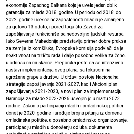
ekonomija Zapadnog Balkana koja je uvela jedan oblik
garancija za mlade 2018. godine. U periodu od 2018. do
2022. godine učešće nezaposlenosti mladih je smanjeno
za gotovo 13 odsto, i pored toga što Zavod za
zapošljavanje funkcioniše sa nedovoljno ljudskih resursa.
Iako Severna Makedonija predstavlja primer dobre prakse
za zemlje iz komšiluka, Evropska komisija podvlači da je
neaktivnost na tržištu rada i dalje posebno velika za žene,
u odnosu na muškarce. Preporuka jeste da se intenzivno
nastavi implementacija ovog plana, sa fokusom na
ugrožene grupe u društvu. U državi postoje Nacionalna
strategija zapošljavanja 2021-2027, kao i Akcioni plan
zapošljavanja 2021-2023, a novi plan za implementaciju
Garancija za mlade 2023-2026 usvojen je u martu 2023.
godine. Zakon o participaciji mladih i omladinskoj politici
donet je 2020. godine i uređuje brojna pitanja iz domena
omladinske politike, a posebno omladinsko organizovanje,
participaciju mladih u donošenju odluka, dokumenta