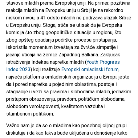
stavove mladih prema Evropskoj uniji. Na primer, pozitivna
reakcija mladih na Evropsku uniju u Srbiji je na rekordno
niskom nivou, a 41 odsto mladih ne podržava ulazak Srbije
u Evropsku uniju. Stoga, stiče se utisak da je Evropska
komisija što zbog geopolitičke situacije u regionu, što
zbog opšteg opadanja podrške procesu pristupanja,
iskoristila momentum izveštaja za čvršće simpatije i
jačanje uticaja na zemlje Zapadnog Balkana. Zaključak
istraživanja Indeksa napretka mladih (
Youth Progress
Index 2023
) koji realizuje
Evropski omladinski forum
,
najveća platforma omladinskih organizacija u Evropi, jeste
da i pored napretka u pojedinim oblastima, postoje i
stagnacije u vezi sa pravima i slobodama mladih, jednakim
pristupom obrazovanju, pravdom, političkim slobodama,
slobodom veroispovesti, kvalitetom vazduha i
stambenom politikom.
Važno nam je da se o mladima kao posebnoj ciljnoj grupi
diskutuje i da kao takva bude uključena u donošenje kako