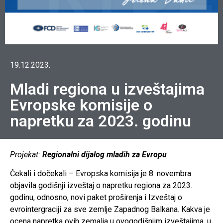
19.12.2023.
Mladi regiona u izveštajima
Evropske komisije o
napretku za 2023. godinu
Projekat:
Regionalni dijalog mladih za Evropu
Čekali i dočekali – Evropska komisija je 8. novembra
objavila godišnji izveštaj o napretku regiona za 2023.
godinu, odnosno, novi paket proširenja i Izveštaj o
evrointergraciji za sve zemlje Zapadnog Balkana. Kakva je
ocena napretka ovih zemalja u ovogodišnjim izveštajima, u