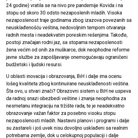
24 godine) vratila se na nivo pre pandemije Kovida i na
stopu od skoro 30 odsto nezaposlenih mladih. Visoka
nezaposlenost traje godinama zbog izazova povezanih sa
neusklađenošću veština, nedovoljnim tempom otvaranja
radnih mesta i neadekvatim poreskim rešenjima. Takođe,
postoji značajan rodni jaz, sa stopama nezaposlenosti
žena većim od onih za muškarce, dok neophodne reforme
javne službe za zapošljavanje onemogućavaju ograničeni
budžetski i ljudski resursi.
U oblasti inovacija i obrazovanja, BiH i dalje ima ocenu
lošeg kvaliteta zbog kontinuirane neusklađenosti veština.
Šta ovo, u stvari znači? Obrazovni sistem u BiH ne uspeva
da radnoj snazi obezbedi veštine i znanja neophodna za
nesmetanu integraciju na tržište rada, te je neadekvatno
obrazovanje važan faktor za posebno visoku stopu
nezaposlenosti mladih. Nastavni planovi i programi i dalje
su zastareli i još uvek nisu dovoljno usklađeni sa realnim
potrebama zemlje, dok u celokupnoj populaciji i dalje