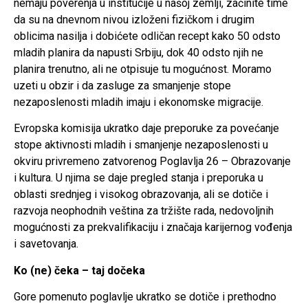
nemaju poverenja u institucije u našoj zemlji, začinite time
da su na dnevnom nivou izloženi fizičkom i drugim
oblicima nasilja i dobićete odličan recept kako 50 odsto
mladih planira da napusti Srbiju, dok 40 odsto njih ne
planira trenutno, ali ne otpisuje tu mogućnost. Moramo
uzeti u obzir i da zasluge za smanjenje stope
nezaposlenosti mladih imaju i ekonomske migracije.
Evropska komisija ukratko daje preporuke za povećanje
stope aktivnosti mladih i smanjenje nezaposlenosti u
okviru privremeno zatvorenog Poglavlja 26 – Obrazovanje
i kultura. U njima se daje pregled stanja i preporuka u
oblasti srednjeg i visokog obrazovanja, ali se dotiče i
razvoja neophodnih veština za tržište rada, nedovoljnih
mogućnosti za prekvalifikaciju i značaja karijernog vođenja
i savetovanja.
Ko (ne) čeka – taj dočeka
Gore pomenuto poglavlje ukratko se dotiče i prethodno