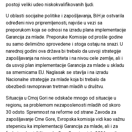
postoji veliki udeo niskokvalifikovanih ljudi.
U oblasti socijalne politike i zapošljavanja, BiH je ostvarila
određeni nivo pripremljenosti, najviše u vezi sa
preporukom koja se odnosi na izradu plana implementacije
Garancija za mlade. Preporuke Komisije od prošle godine
su samo delimično sprovedene i stoga ostaju na snazi. U
narednoj godini ova država bi trebalo da usvoji strategije
zapošljavanja na nivou entiteta i na nivou cele zemlje, ali i
da usvoji plan implementacije Garancija za mlade u skladu
sa smernicama EU. Naglasak se stavlja i na izradu
Nacionalne strategije za mlade koja bi trebalo da
obezbedi ravnopravan tretman mladih u društvu.
Situacija u Crnoj Gori ne odskače mnogo od situacije u
regionu, sa problemom nezaposlenosti mladih od skoro
30 odsto. Spremnost na reforme od strane Zavoda za
zapošljavanje Crne Gore, Evropska komisija vidi kao važnu
stepenicu ka implementaciji Garancija za mlade, ali i za