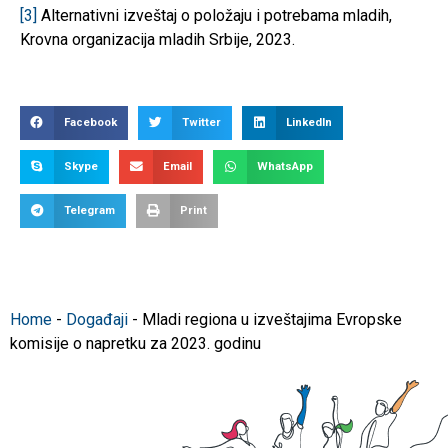
[3]
Alternativni izveštaj o položaju i potrebama mladih,
Krovna organizacija mladih Srbije, 2023.
Facebook
Twitter
LinkedIn
Skype
Email
WhatsApp
Telegram
Print
Home
-
Događaji
-
Mladi regiona u izveštajima Evropske
komisije o napretku za 2023. godinu