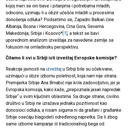
kojoj meri se oni bave i pitanjima i potrebama mladih,
odnosno, uzimaju li u obzir učešće mladih u procesima
donošenja odluka? Podsetimo se, Zapadni Balkan čine
Albanija, Bosna i Hercegovina, Crna Gora, Severna
Makedonija, Srbija i Kosovo*
[1]
, a tekst se bavi
uporednom analizom izveštaja za navedene zemlje sa
fokusom na omladinsku perspektivu.
Čitamo li svi u Srbiji isti izveštaj Evropske komisije?
Reakcije javnosti na
izveštaj
u Srbiji bile su očekivane,
uzimajući u obzir izbornu poletnost, koja nam nije strana.
Premijerka Srbije Ana Brnabić nije krila zadovoljstvo, jer je
Evropska komisija, kako kaže, „prepoznala jasan napredak
Srbije“ u svim ključnim oblastima. Sa druge strane, civilno
društvo u Srbiji ne izražava jednaku pozitivnost kao
donosioci odluka, a nisam sigurna ni da građani i građanke
Srbije osećaju blagodeti određenog napretka. Da li zbog
same izborne kampanje ili tradicionalnog bega od