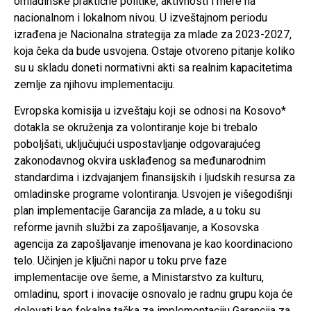
omladinske praktične politike, aktivnosti i mere na
nacionalnom i lokalnom nivou. U izveštajnom periodu
izrađena je Nacionalna strategija za mlade za 2023-2027,
koja čeka da bude usvojena. Ostaje otvoreno pitanje koliko
su u skladu doneti normativni akti sa realnim kapacitetima
zemlje za njihovu implementaciju.
Evropska komisija u izveštaju koji se odnosi na Kosovo*
dotakla se okruženja za volontiranje koje bi trebalo
poboljšati, uključujući uspostavljanje odgovarajućeg
zakonodavnog okvira usklađenog sa međunarodnim
standardima i izdvajanjem finansijskih i ljudskih resursa za
omladinske programe volontiranja. Usvojen je višegodišnji
plan implementacije Garancija za mlade, a u toku su
reforme javnih službi za zapošljavanje, a Kosovska
agencija za zapošljavanje imenovana je kao koordinaciono
telo. Učinjen je ključni napor u toku prve faze
implementacije ove šeme, a Ministarstvo za kulturu,
omladinu, sport i inovacije osnovalo je radnu grupu koja će
delovati kao fokalna tačka za implementaciju Garancija za