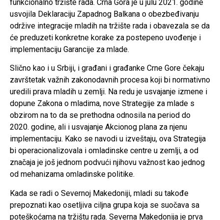
funkcionalno tržište rada. Crna Gora je u julu 2021. godine
usvojila Deklaraciju Zapadnog Balkana o obezbeđivanju
održive integracije mladih na tržište rada i obavezala se da
će preduzeti konkretne korake za postepeno uvođenje i
implementaciju Garancije za mlade.
Slično kao i u Srbiji, i građani i građanke Crne Gore čekaju
završtetak važnih zakonodavnih procesa koji bi normativno
uredili prava mladih u zemlji. Na redu je usvajanje izmene i
dopune Zakona o mladima, nove Strategije za mlade s
obzirom na to da se prethodna odnosila na period do
2020. godine, ali i usvajanje Akcionog plana za njenu
implementaciju. Kako se navodi u izveštaju, ova Strategija
bi operacionalizovala i omladinske centre u zemlji, a od
značaja je još jednom podvući njihovu važnost kao jednog
od mehanizama omladinske politike.
Kada se radi o Severnoj Makedoniji, mladi su takođe
prepoznati kao osetljiva ciljna grupa koja se suočava sa
poteškoćama na tržištu rada. Severna Makedonija je prva