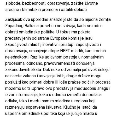
slobode, bezbednosti, obrazovanja, zaštite životne
sredine i klimatskih promena i ostalih oblasti.
Zaključak ove uporedne analize jeste da se nijedna zemlja
Zapadnog Balkana posebno ne izdvaja, kada se radi o
oblasti omladinske politike. U fokusima paketa
predstavljenih od strane Evropske komisije jesu
zapošljivost mladih, inovativni pristupi zapošljivosti i
obrazovanju, smanjenje stope NEET mladih, kao i rodnih
nejednakosti. Razlike uglavnom postoje u normativnim
procesima, odnosno, pravovremenosti donošenja
zakonodavnih akata. Dok neke od zemalja još uvek čekaju
na nacrte zakona i usvajanje istih, druge države mogu
poslužiti kao primeri dobre ili loše prakse od čijih procesa
možemo učiti. Upravo ovo predstavlja međusobnu snagu i
izvor informisanja, kako u odnosu između donosilaca
odluka, tako i među samim mladima u regionu koji
razmenjuju sopstvena iskustva. Ključno je istaći da
uspešna omladinska politika koja uključuje mlade u