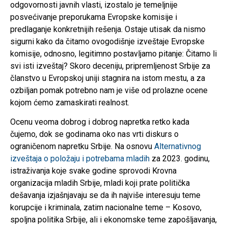
odgovornosti javnih vlasti, izostalo je temeljnije
posvećivanje preporukama Evropske komisije i
predlaganje konkretnijih rešenja. Ostaje utisak da nismo
sigurni kako da čitamo ovogodišnje izveštaje Evropske
komisije, odnosno, legitimno postavljamo pitanje: Čitamo li
svi isti izveštaj? Skoro deceniju, pripremljenost Srbije za
članstvo u Evropskoj uniji stagnira na istom mestu, a za
ozbiljan pomak potrebno nam je više od prolazne ocene
kojom ćemo zamaskirati realnost.
Ocenu veoma dobrog i dobrog napretka retko kada
čujemo, dok se godinama oko nas vrti diskurs o
ograničenom napretku Srbije. Na osnovu
Alternativnog
izveštaja o položaju i potrebama mladih
za 2023. godinu,
istraživanja koje svake godine sprovodi Krovna
organizacija mladih Srbije, mladi koji prate politička
dešavanja izjašnjavaju se da ih najviše interesuju teme
korupcije i kriminala, zatim nacionalne teme – Kosovo,
spoljna politika Srbije, ali i ekonomske teme zapošljavanja,