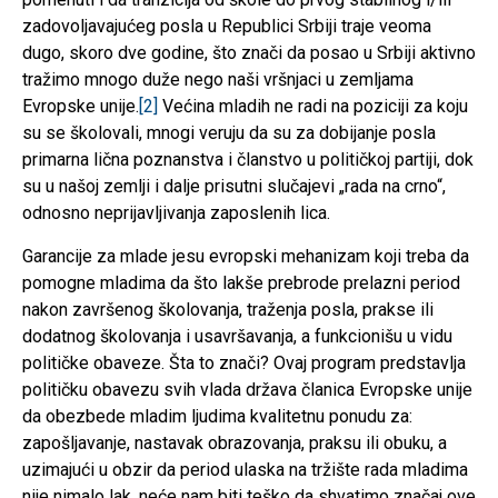
zadovoljavajućeg posla u Republici Srbiji traje veoma
dugo, skoro dve godine, što znači da posao u Srbiji aktivno
tražimo mnogo duže nego naši vršnjaci u zemljama
Evropske unije.
[2]
Većina mladih ne radi na poziciji za koju
su se školovali, mnogi veruju da su za dobijanje posla
primarna lična poznanstva i članstvo u političkoj partiji, dok
su u našoj zemlji i dalje prisutni slučajevi „rada na crno“,
odnosno neprijavljivanja zaposlenih lica.
Garancije za mlade jesu evropski mehanizam koji treba da
pomogne mladima da što lakše prebrode prelazni period
nakon završenog školovanja, traženja posla, prakse ili
dodatnog školovanja i usavršavanja, a funkcionišu u vidu
političke obaveze. Šta to znači? Ovaj program predstavlja
političku obavezu svih vlada država članica Evropske unije
da obezbede mladim ljudima kvalitetnu ponudu za:
zapošljavanje, nastavak obrazovanja, praksu ili obuku, a
uzimajući u obzir da period ulaska na tržište rada mladima
nije nimalo lak, neće nam biti teško da shvatimo značaj ove