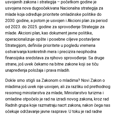
usvojenih zakona i strategija – početkom godine je
usvojena nova dugoočekivana Nacionalna strategija za
mlade koja određuje prioritete omladinske politike do
2030. godine, a potom je usvojen i Akcioni plan za period
od 2023. do 2025. godine za sprovođenje Strategije za
mlade. Akcioni plan, kao dokument javne politike,
operacionalizuje opšte i posebne ciljeve postavljene
Strategijom, definiše prioritete u pogledu vremena
ostvarivanja konkretnih mera i precizira neophodna
finansijska sredstava za njihovo sprovođenje. Sa druge
strane, još uvek čekamo na bitne zakone koji se tiču
unapređenja položaja i prava mladih.
Dokle smo stigli sa Zakonom o mladima? Novi Zakon o
mladima još uvek nije usvojen, ali za razliku od prethodnog
resornog ministarstva za mlade, Ministarstvo turizma i
omladine otpočelo je rad na izradi novog zakona, kroz rad
Radnih grupa koje razmatraju nacrt zakona, nakon čega nas
očekuje održavanje javne rasprave. U toku je rad radne