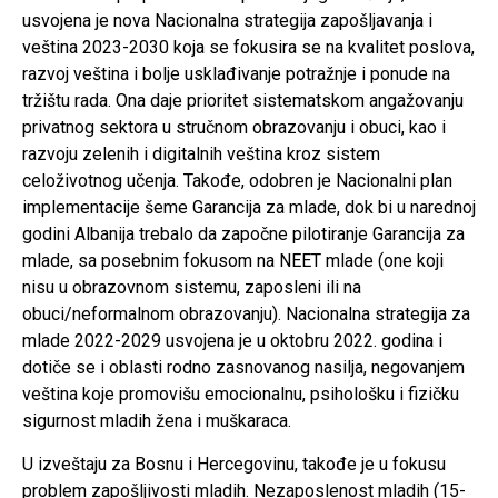
usvojena je nova Nacionalna strategija zapošljavanja i
veština 2023-2030 koja se fokusira se na kvalitet poslova,
razvoj veština i bolje usklađivanje potražnje i ponude na
tržištu rada. Ona daje prioritet sistematskom angažovanju
privatnog sektora u stručnom obrazovanju i obuci, kao i
razvoju zelenih i digitalnih veština kroz sistem
celoživotnog učenja. Takođe, odobren je Nacionalni plan
implementacije šeme Garancija za mlade, dok bi u narednoj
godini Albanija trebalo da započne pilotiranje Garancija za
mlade, sa posebnim fokusom na NEET mlade (one koji
nisu u obrazovnom sistemu, zaposleni ili na
obuci/neformalnom obrazovanju). Nacionalna strategija za
mlade 2022-2029 usvojena je u oktobru 2022. godina i
dotiče se i oblasti rodno zasnovanog nasilja, negovanjem
veština koje promovišu emocionalnu, psihološku i fizičku
sigurnost mladih žena i muškaraca.
U izveštaju za Bosnu i Hercegovinu, takođe je u fokusu
problem zapošljivosti mladih. Nezaposlenost mladih (15-