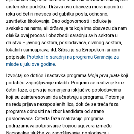
sistemske podrške. Država ovu obavezu mora ispuniti u
roku od četiri meseca od gubitka posla, odnosno,
završetka školovanja. Deo odgovornosti i odluke je
svakako na nama, ali država je ta koja ima obavezu da nam
olakša ovaj proces i obezbedi saradnju svih sektora u
društvu – javnog sektora, poslodavaca, civilnog sektora,
lokalnih samouprava, itd. Srbija je sa Evropskom unijom
potpisala
Protokol o saradnji na programu Garancija za
mlade u julu ove godine
.
Izveštaj se dotiče i nastavka programa
Moja prva plata
koji
podstiče zapošljavanje mladih. Program se realizuje kroz
četiri faze, a prva je namenjena isključivo poslodavcima
koji su zainteresovani da učestvuju u programu. Potom je
na redu prijava nezaposlenih lica, dok će se treća faza
programa odnositi na izbor kandidata od strane
poslodavaca. Četvrta faza realizacije programa
podrazumeva potpisivanje trojnog ugovora između
Nacionalne službe za zapošljavanje, poslodavca i