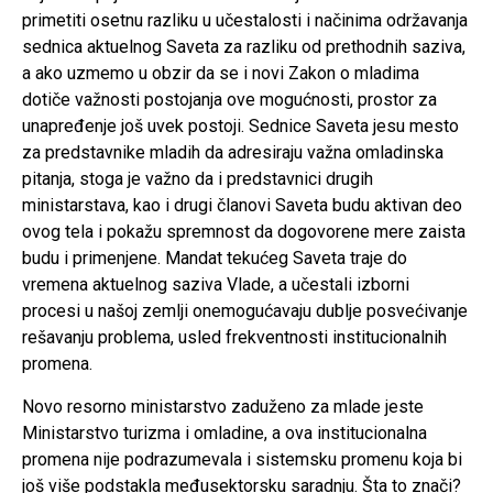
primetiti osetnu razliku u učestalosti i načinima održavanja
sednica aktuelnog Saveta za razliku od prethodnih saziva,
a ako uzmemo u obzir da se i novi Zakon o mladima
dotiče važnosti postojanja ove mogućnosti, prostor za
unapređenje još uvek postoji. Sednice Saveta jesu mesto
za predstavnike mladih da adresiraju važna omladinska
pitanja, stoga je važno da i predstavnici drugih
ministarstava, kao i drugi članovi Saveta budu aktivan deo
ovog tela i pokažu spremnost da dogovorene mere zaista
budu i primenjene. Mandat tekućeg Saveta traje do
vremena aktuelnog saziva Vlade, a učestali izborni
procesi u našoj zemlji onemogućavaju dublje posvećivanje
rešavanju problema, usled frekventnosti institucionalnih
promena.
Novo resorno ministarstvo zaduženo za mlade jeste
Ministarstvo turizma i omladine, a ova institucionalna
promena nije podrazumevala i sistemsku promenu koja bi
još više podstakla međusektorsku saradnju. Šta to znači?