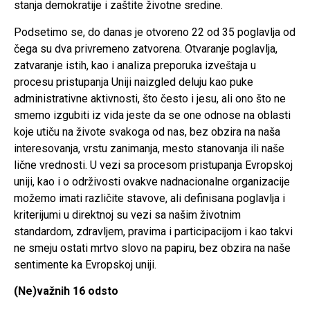
stanja demokratije i zaštite životne sredine.
Podsetimo se, do danas je otvoreno 22 od 35 poglavlja od
čega su dva privremeno zatvorena. Otvaranje poglavlja,
zatvaranje istih, kao i analiza preporuka izveštaja u
procesu pristupanja Uniji naizgled deluju kao puke
administrativne aktivnosti, što često i jesu, ali ono što ne
smemo izgubiti iz vida jeste da se one odnose na oblasti
koje utiču na živote svakoga od nas, bez obzira na naša
interesovanja, vrstu zanimanja, mesto stanovanja ili naše
lične vrednosti. U vezi sa procesom pristupanja Evropskoj
uniji, kao i o održivosti ovakve nadnacionalne organizacije
možemo imati različite stavove, ali definisana poglavlja i
kriterijumi u direktnoj su vezi sa našim životnim
standardom, zdravljem, pravima i participacijom i kao takvi
ne smeju ostati mrtvo slovo na papiru, bez obzira na naše
sentimente ka Evropskoj uniji.
(Ne)važnih 16 odsto