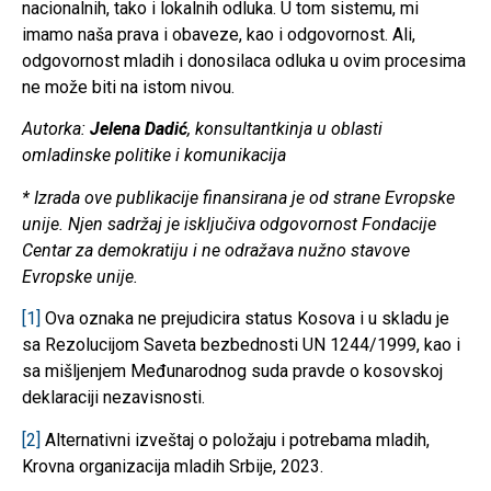
nacionalnih, tako i lokalnih odluka. U tom sistemu, mi
imamo naša prava i obaveze, kao i odgovornost. Ali,
odgovornost mladih i donosilaca odluka u ovim procesima
ne može biti na istom nivou.
Autorka:
Jelena Dadić
, konsultantkinja u oblasti
omladinske politike i komunikacija
* Izrada ove publikacije finansirana je od strane Evropske
unije. Njen sadržaj je isključiva odgovornost Fondacije
Centar za demokratiju i ne odražava nužno stavove
Evropske unije.
[1]
Ova oznaka ne prejudicira status Kosova i u skladu je
sa Rezolucijom Saveta bezbednosti UN 1244/1999, kao i
sa mišljenjem Međunarodnog suda pravde o kosovskoj
deklaraciji nezavisnosti.
[2]
Alternativni izveštaj o položaju i potrebama mladih,
Krovna organizacija mladih Srbije, 2023.