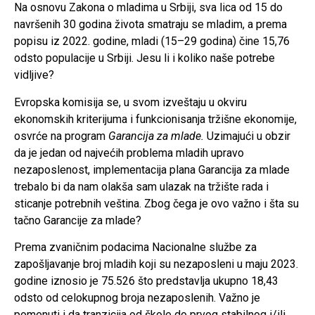
Na osnovu Zakona o mladima u Srbiji, sva lica od 15 do
navršenih 30 godina života smatraju se mladim, a prema
popisu iz 2022. godine, mladi (15–29 godina) čine 15,76
odsto populacije u Srbiji. Jesu li i koliko naše potrebe
vidljive?
Evropska komisija se, u svom izveštaju u okviru
ekonomskih kriterijuma i funkcionisanja tržišne ekonomije,
osvrće na program
Garancija za mlade.
Uzimajući u obzir
da je jedan od najvećih problema mladih upravo
nezaposlenost, implementacija plana Garancija za mlade
trebalo bi da nam olakša sam ulazak na tržište rada i
sticanje potrebnih veština. Zbog čega je ovo važno i šta su
tačno Garancije za mlade?
Prema zvaničnim podacima Nacionalne službe za
zapošljavanje broj mladih koji su nezaposleni u maju 2023.
godine iznosio je 75.526 što predstavlja ukupno 18,43
odsto od celokupnog broja nezaposlenih. Važno je
pomenuti i da tranzicija od škole do prvog stabilnog i/ili