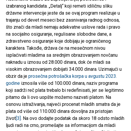
izabranog kandidata. „Detalj“ koji remeti idiličnu sliku
državne intervencije jeste da se ovaj program realizuje u
trajanju od devet meseci bez zasnivanja radnog odnosa,
što znači da mladi nemaju adekvatne uslove rada i pravo
na socijalno osiguranje, regulisane slobodne dane, a
zdravstveno osiguranje koje dobijaju je ograničenog
karaktera. Takođe, država će na mesečnom nivou
isplaćivati mladima sa srednjim obrazovanjem novčanu
naknadu u iznosu od 28.000 dinara, dok će mladi sa
visokim obrazovanjem dobijati 34.000 dinara. Uzimajući u
obzir da je
prosečna potrošačka korpa u avgustu 2023.
godine
iznosila više od 100.000 dinara, naziv programa
koji sadrži reč plata trebalo bi redefinisati, jer se legitimno
pitamo da li ovo uopšte možemo nazvati platom. Na
osnovu istraživanja, najveći procenat mladih smatra da je
plata od više od 110.000 dinara dovoljna za pristojan
život
[3]
. Na ovo dodajte podatak da skoro 18 odsto mladih
ljudi radi na crno, promešajte sa informacijom da mladi